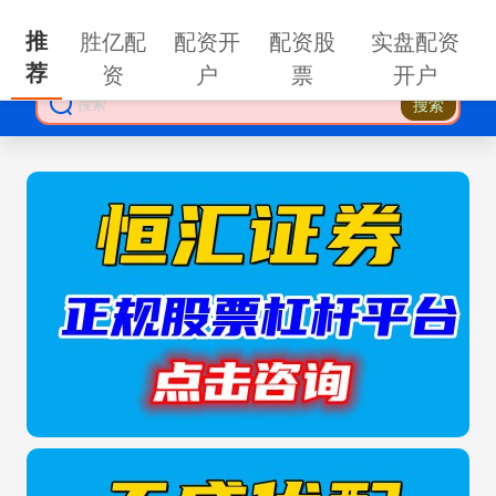
推
胜亿配
配资开
配资股
实盘配资
荐
资
户
票
开户
搜索