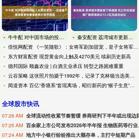
牛牛配 对中国市场的投入长期且坚定——访高盛集团董事长兼首席
秦安配资 荔湾城市更新按下快进键 坑口村花城玻璃厂融资地块以
倍悦网配资 《一笑随歌》：女将军剧加甜宠，皇子女将军从相互利
东方财富配资 现货黄金向上触及4270美元 续刷历史新高
德邦国际 顺鑫农业 | 白酒主业承压 转型之路困难重重
云谷策略 这张照片拍摄于1992年，记录了克林顿当选美国第4
闻道资本 百亿“香塘系”套现离场，昭衍新药的“猴子生意”还灵
全球股市快讯
07:26 AM
07:25 AM
百余家上市公司
07:24 AM
地方中小银行纷纷推出大额存单，主打中短期产品