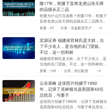
隆17年，乾隆下旨将龙虎山张天师
的品级从正二品
乾隆为什么打压道教？乾隆17年，乾隆下
旨将龙虎山张天师的品级从正二品降为正
五品，永久取消天师入京朝觐、宫廷筵宴
查看：97
分类：实盘配资开户
资格。同时，抬高宫内御用道士娄近垣
（三品妙正真人）....
宏源证券 福建侯官林氏是大姓，出
了不少名人，是当地的名门望族。
不过，这一切和林
福建侯官林氏是大姓，出了不少名人，是
当地的名门望族。不过，这一切和林则徐
家似乎沾不上关系。 林则徐祖上没人当过
查看：135
分类：胜亿配资
官，说破天就是一个小地主家庭。 林则徐
的祖父林正澄....
云谷策略 这张照片拍摄于1992
年，记录了克林顿当选美国第42任
总统后，与妻子
这张照片拍摄于1992年，记录了克林顿当
选美国第42任总统后，与妻子希拉里在白