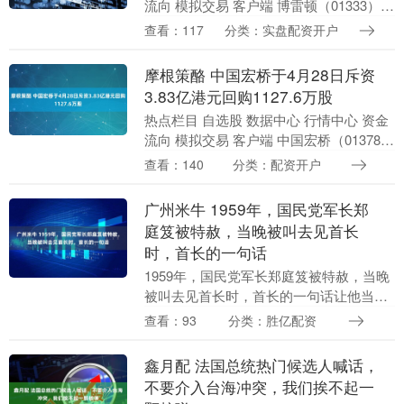
流向 模拟交易 客户端 博雷顿（01333）发
布公告，就公司股份在首次公开发售前，
查看：117
分类：实盘配资开户
其全体股东（包括控股股东）所持有的
股....
摩根策酪 中国宏桥于4月28日斥资
3.83亿港元回购1127.6万股
热点栏目 自选股 数据中心 行情中心 资金
流向 模拟交易 客户端 中国宏桥（01378）
发布公告，于2026年4月28日斥资3.83亿
查看：140
分类：配资开户
港元回购1127.6万股。....
广州米牛 1959年，国民党军长郑
庭笈被特赦，当晚被叫去见首长
时，首长的一句话
1959年，国民党军长郑庭笈被特赦，当晚
被叫去见首长时，首长的一句话让他当场
就愣住了，这到底是怎么回事儿呢？ 郑庭
查看：93
分类：胜亿配资
笈这个人不简单，抗日战争期间，曾在昆
仑关战役中....
鑫月配 法国总统热门候选人喊话，
不要介入台海冲突，我们挨不起一