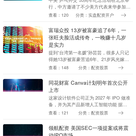
行，中方邀请了不少美方代表来华参加活
动，其中就包括美中航空遗产基金会主席
查看：120
分类：实盘配资开户
杰夫格林。 而他在采访中的一段发言，引
发了外界热....
富瑞众投 13岁被富豪追了6年，一
张旺夫脸活成传奇，一晚赚十几岁
是实力
提到“台湾第一名媛”孙芸芸，很多人只记
得她13岁被富豪苦追6年、21岁风光嫁入
豪门的“旺夫”故事。但如果你以为她的人
查看：148
分类：配资股票
生全靠运气和那张脸，那就大错特错了。
她曾一夜....
同花财富 Canva计划明年首次公开
上市
这家设计软件公司正为 2027 年 IPO 做准
备，并为其产品新增人工智能功能 据
《The Information》周四报道，设计软件
查看：121
分类：配资股票
公司 Canva 计划明年....
领航配资 美国SEC一项提案或将震
动IPO市场