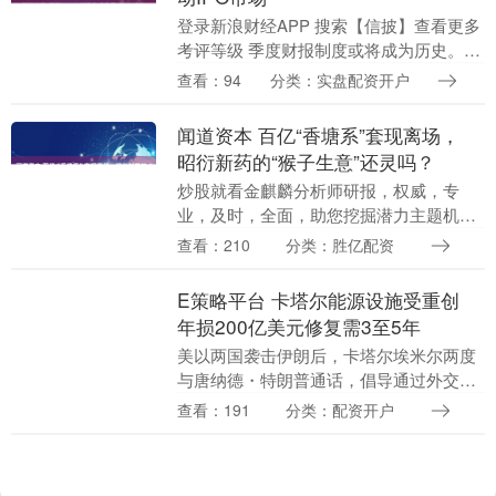
登录新浪财经APP 搜索【信披】查看更多
考评等级 季度财报制度或将成为历史。这
会带来更多 IPO 吗？ 投资上市公司的一大
查看：94
分类：实盘配资开户
标志性特征，就是企业按季度发布业绩更
新....
闻道资本 百亿“香塘系”套现离场，
昭衍新药的“猴子生意”还灵吗？
炒股就看金麒麟分析师研报，权威，专
业，及时，全面，助您挖掘潜力主题机
会！ 来源 | 野马财经 作者 |孙梦圆 2025年
查看：210
分类：胜亿配资
靠“养猴”赚了5亿。 一笔“清仓式”减持....
E策略平台 卡塔尔能源设施受重创
年损200亿美元修复需3至5年
美以两国袭击伊朗后，卡塔尔埃米尔两度
与唐纳德・特朗普通话，倡导通过外交途
径解决争端，并警示局势存在“危险升
查看：191
分类：配资开户
级”的风险。 此次袭击的影响不仅波及卡
塔尔首都多哈——....