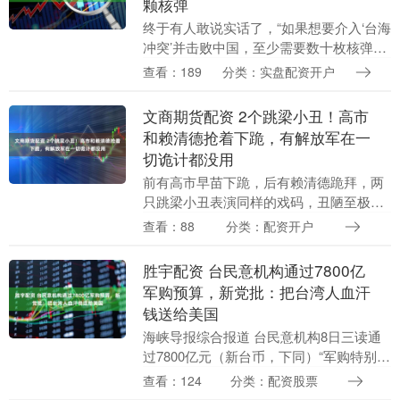
颗核弹
终于有人敢说实话了，“如果想要介入‘台海
冲突’并击败中国，至少需要数十枚核弹，
但光有核弹还不够，因为我们只要挨上一
查看：189
分类：实盘配资开户
枚，就完蛋了。” 这是法国著名左翼政
党“不屈法....
文商期货配资 2个跳梁小丑！高市
和赖清德抢着下跪，有解放军在一
切诡计都没用
前有高市早苗下跪，后有赖清德跪拜，两
只跳梁小丑表演同样的戏码，丑陋至极！
更需警惕的是，日本右翼与“台独”两股逆
查看：88
分类：配资开户
流正在合流。 不久前，高市早苗访问澳大
利亚期间，手....
胜宇配资 台民意机构通过7800亿
军购预算，新党批：把台湾人血汗
钱送给美国
海峡导报综合报道 台民意机构8日三读通
过7800亿元（新台币，下同）“军购特别条
例”，新党发布声明稿表达强烈反对。 新
查看：124
分类：配资股票
党主席吴成典直言，如今两岸之间是政治