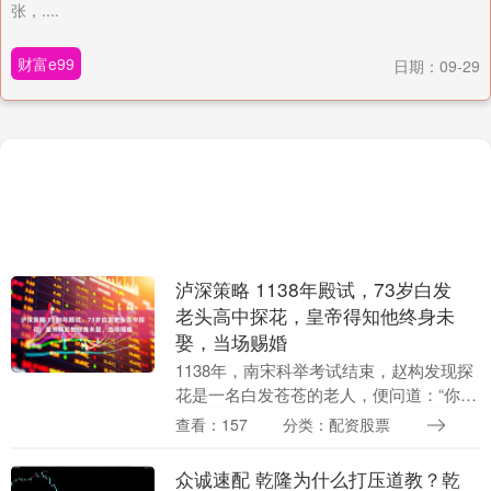
张，....
财富e99
日期：09-29
泸深策略 1138年殿试，73岁白发
老头高中探花，皇帝得知他终身未
娶，当场赐婚
1138年，南宋科举考试结束，赵构发现探
花是一名白发苍苍的老人，便问道：“你多
大了，有孩子吗？”谁料，对方直言：“草
查看：157
分类：配资股票
民73岁，并未娶妻生子。”结果，赵构笑
道：“....
众诚速配 乾隆为什么打压道教？乾