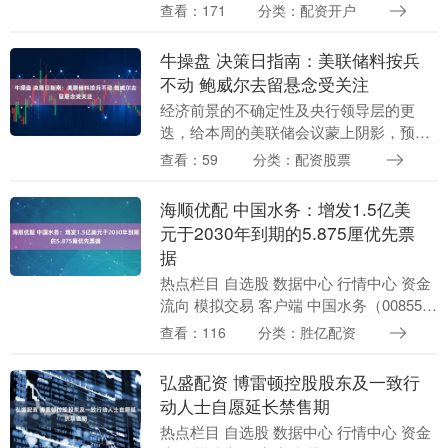
宫就职晚宴上的珍贵瞬间。 当时克林顿46
查看：171
分类：配资开户
岁，意气风发；希拉里45岁，妆容精致，
身着....
牛操盘 决策日指南：美联储料按兵
不动 鲍威尔去留悬念受关注
经济前景的不确定性及央行领导层的更
迭，给本周的美联储会议蒙上阴影，预计
该行官员将在周三维持利率不变。 伊朗战
查看：59
分类：配资股票
争导致能源价格飙升及供应链受阻，增加
了通胀升温和经济....
海顺优配 中国水务：增发1.5亿美
元于2030年到期的5.875厘优先票
据
热点栏目 自选股 数据中心 行情中心 资金
流向 模拟交易 客户端 中国水务（00855）
发布公告，于2026年4月28日，公司及附
查看：116
分类：胜亿配资
属公司担保人与Morgan S....
弘盛配资 博雷顿控股股东及一致行
动人士自愿延长禁售期
热点栏目 自选股 数据中心 行情中心 资金