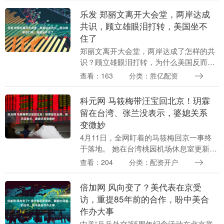
问题不....
乐发 郑丽文离开大会堂，两岸达成
共识，顾立雄眼泪打转，美国坐不
住了
郑丽文离开大会堂，两岸达成了怎样的共
识？顾立雄眼泪打转，为什么美国反而坐
不住了？ 这次国民党主席郑丽文的访陆之
查看：163
分类：胜亿配资
旅可以说十分成功，更重要的是，郑丽文
的这次大陆之行....
科元网 马筱梅带汪宝回北京！玥霖
留在台湾、张兰没表示，婆媳关系
变微妙
4月11日，全网盯着的马筱梅回京一事终
于落地。 她在台湾桃园机场休息室更新动
态，身边带着阿姨保姆，怀里护着刚满月
查看：204
分类：配资开户
不久的汪宝，正式踏上飞往北京的航班。
这趟拖了快....
倍加网 风向变了？美代表在京受
访，重提85年前的合作，盼中美合
作办大事
中美“乒乓外交”55周年纪念活动在北京举