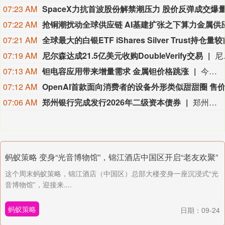
07:23 AM
SpaceX力抗首波股份解禁潮压力 股价反弹成交爆
07:22 AM
07:21 AM
07:19 AM
尼尔森达成21.5亿美元收购DoubleVerify交易
尼尔森控股已同意以21.5亿美元收购DoubleVerify控股公司，意在强化自身评级业务。这家评级服务商发布声明称，Dou
07:13 AM
钽电容应用带来增量需求 金属钽价格跳涨
今年以来，国内钽价跳涨，涨幅接近1.4倍。业内人士表示，此轮钽价大涨的主因是全球钽金属供需格局的结构性失衡：供应端，全球钽矿供应链较为脆弱，供给刚性显著；需求端，AI算力产业爆发打开行业增长空间，钽电容、钽靶材等增长弹性较高。在高景气行情驱动下，国内钽电容企业加速突围，拓展AI算力等高附加值民用市场，推动高端钽电容国产化替代进程提速。
07:12 AM
07:06 AM
郑州银行完成发行2026年二级资本债券
郑州银行(06196)发布公告，经国家金融监督管理总局河南监管局和中国人民银行批准，本行于近日在全国银行间债券市场成功发行“郑州银行股份有限公司2026年二级资本债券”(本期债券)。本期债券于2026年8月4日簿记建档，并于2026年8月6日完成缴款，发行规模为人民币60亿元，为10年期固定利率债券，票面利率为1.97%，在第5年末附有条件的发行人赎回权。本期债券募集资金将依据适用法律和监管部门的批准，用于补充本行二级资本。
蚂蚁策略 变身“光音博物馆”，锦江酒店中国区开启“老友欢聚”
这个周末蚂蚁策略，锦江酒店（中国区）总部大楼变身一座沉浸式“光
音博物馆”，迎接来....
蚂蚁策略
日期：09-24