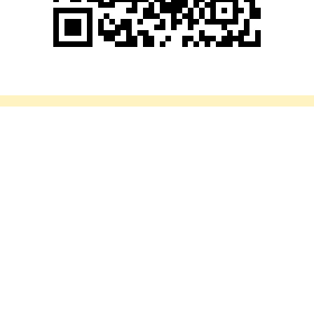
滚动资讯
蚂蚁策略 变身“光音博物馆”，锦江酒店中国区开启“老友欢聚”
胜亿配资
09-24
这个周末蚂蚁策略，锦江酒店（中国区）总部大楼变身一座沉浸式“光
音博物馆”，迎接来自全国各地的“老友”欢聚。在这个以“光之
天盈资本配资 2025年9月16日全国主要批发市场冬枣价格行
情
胜亿配资
09-22
（原标题：2025年9月16日全国主要批发市场冬枣价格行情）天盈资