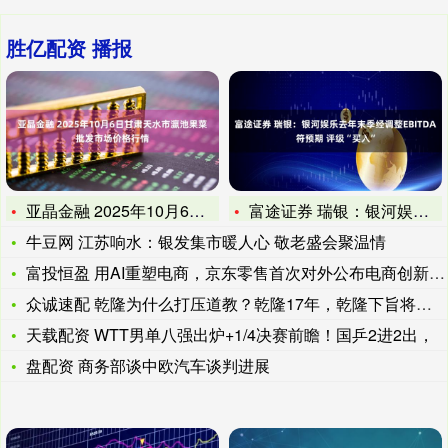
胜亿配资 播报
亚晶金融 2025年10月6日甘肃天水市瀛池果菜批发市场价格
富途证券 瑞银：银河娱乐去年末季经调整EBITDA符预期 评
牛豆网 江苏响水：银发集市暖人心 敬老盛会聚温情
富投恒盈 用AI重塑电商，京东零售首次对外公布电商创新AI架
众诚速配 乾隆为什么打压道教？乾隆17年，乾隆下旨将龙虎山张
天载配资 WTT男单八强出炉+1/4决赛前瞻！国乒2进2出，
盘配资 商务部谈中欧汽车谈判进展